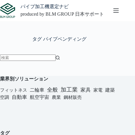
コ
パイプ加工機選定ナビ
ン
produced by BLM GROUP 日本サポート
テ
ン
ツ
へ
タグ
パイプベンディング
ス
キ
ッ
プ
結
果
な
業界別ソリューション
し
加工業
全般
二輪車
家具
建築
フィットネス
家電
自動車
航空宇宙
農業
鋼材販売
空調
タグ